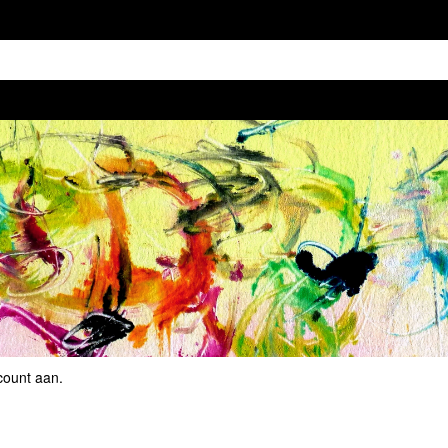
count aan
.