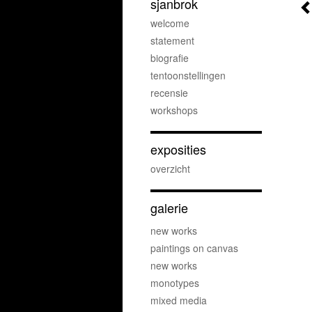
sjanbrok
welcome
statement
biografie
tentoonstellingen
recensie
workshops
exposities
overzicht
galerie
new works
paintings on canvas
new works
monotypes
mixed media