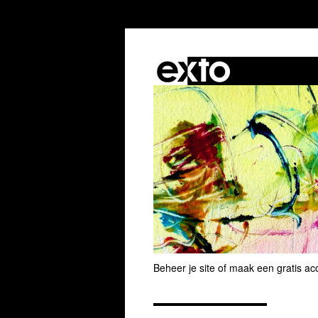
Beheer je site
of
maak een gratis ac