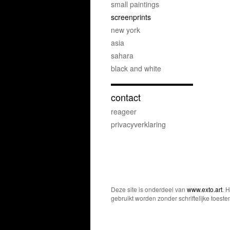
small paintings
screenprints
new york
asia
sahara
black and white
contact
reageer
privacyverklaring
Deze site is onderdeel van
www.exto.art
. 
gebruikt worden zonder schriftelijke toest